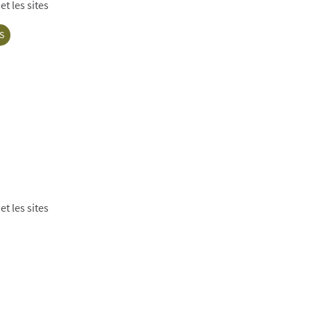
t les sites
S
t les sites